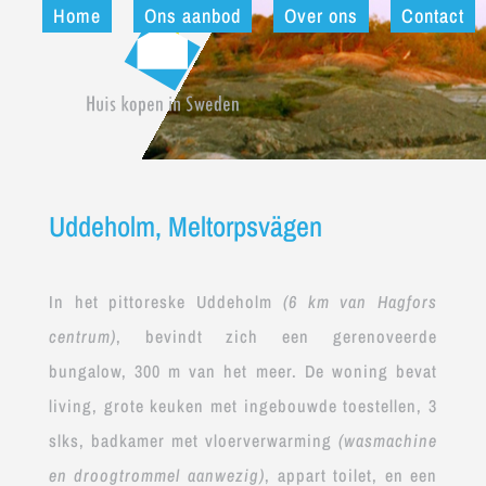
Home
Home
Ons aanbod
Ons aanbod
Over ons
Over ons
Contact
Contact
Uddeholm, Meltorpsvägen
In het pittoreske Uddeholm
(6 km van Hagfors
centrum)
, bevindt zich een gerenoveerde
bungalow, 300 m van het meer. De woning bevat
living, grote keuken met ingebouwde toestellen, 3
slks, badkamer met vloerverwarming
(wasmachine
en droogtrommel aanwezig)
, appart toilet, en een