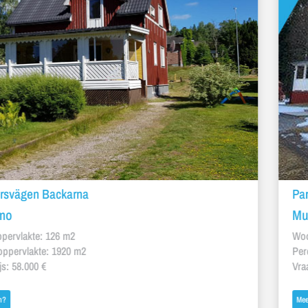
Parkvägen 9
Munkfors
Woon oppervlakte: 126 m2
Perceel oppervlakte: 1920 m2
Vraagprijs: 58.000 €
Meer weten?