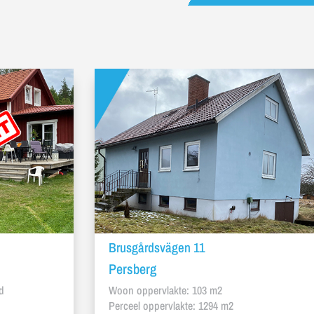
Brusgårdsvägen 11
Persberg
d
Woon oppervlakte: 103 m2
Perceel oppervlakte: 1294 m2