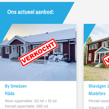
Ons actueel aanbod:
By Smeåsen
Bliavägen 
Råda
Munkfors
Woon oppervlakte: 112 m2 + 52 m2
Perceel opper
Perceel oppervlakte: 1902 m2
Vraagprijs: 1