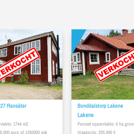
127 Ransäter
Bonddalstorp Lakene
Lakene
vlakte: 1744 m2
Perceel oppervlakte: 6 ha gron
30.000 euro of 1350000 sek
Vraagprijs: 225,000 €