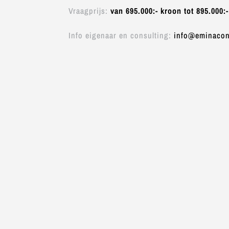
Vraagprijs:
van 695.000:- kroon tot 895.000:
Info eigenaar en consulting:
info@eminacon